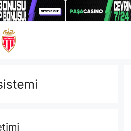
sistemi
timi