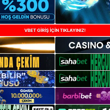
VBET GİRİŞ İÇİN TIKLAYINIZ!