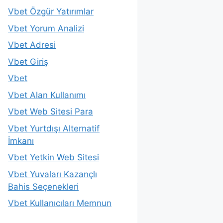
Vbet Özgür Yatırımlar
Vbet Yorum Analizi
Vbet Adresi
Vbet Giriş
Vbet
Vbet Alan Kullanımı
Vbet Web Sitesi Para
Vbet Yurtdışı Alternatif
İmkanı
Vbet Yetkin Web Sitesi
Vbet Yuvaları Kazançlı
Bahis Seçenekleri
Vbet Kullanıcıları Memnun