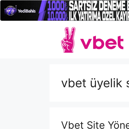
İçeriğe
atla
vbet üyelik 
Vbet Site Yöne