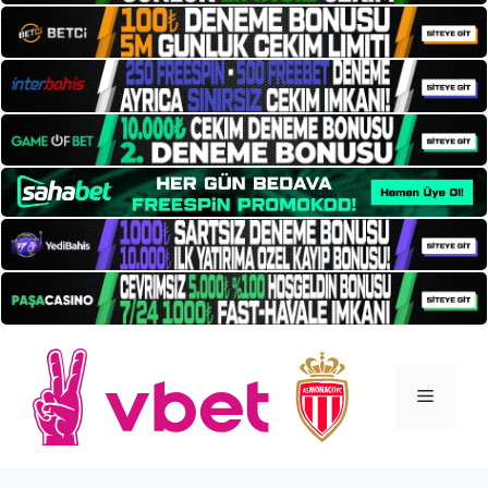
İçeriğe
atla
Menü