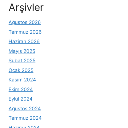
Arşivler
Ağustos 2026
Temmuz 2026
Haziran 2026
Mayıs 2025
Şubat 2025
Ocak 2025
Kasım 2024
Ekim 2024
Eylül 2024
Ağustos 2024
Temmuz 2024
Haziran 2024