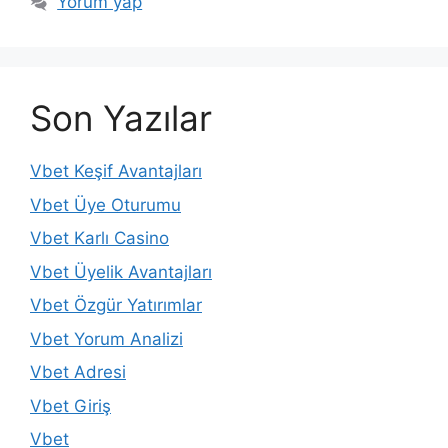
Yorum yap
Son Yazılar
Vbet Keşif Avantajları
Vbet Üye Oturumu
Vbet Karlı Casino
Vbet Üyelik Avantajları
Vbet Özgür Yatırımlar
Vbet Yorum Analizi
Vbet Adresi
Vbet Giriş
Vbet