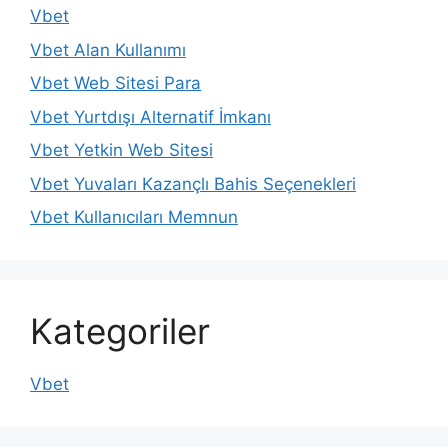
Vbet
Vbet Alan Kullanımı
Vbet Web Sitesi Para
Vbet Yurtdışı Alternatif İmkanı
Vbet Yetkin Web Sitesi
Vbet Yuvaları Kazançlı Bahis Seçenekleri
Vbet Kullanıcıları Memnun
Kategoriler
Vbet