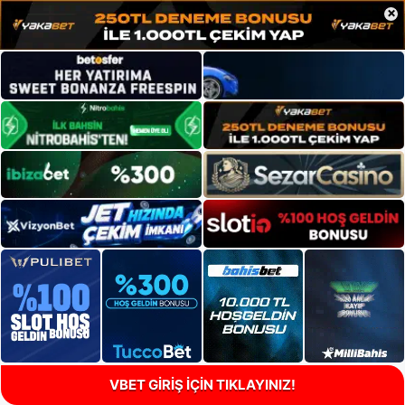
×
VBET GİRİŞ İÇİN TIKLAYINIZ!