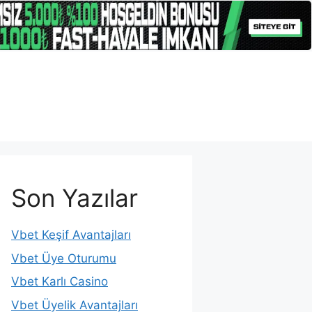
Son Yazılar
Vbet Keşif Avantajları
Vbet Üye Oturumu
Vbet Karlı Casino
Vbet Üyelik Avantajları