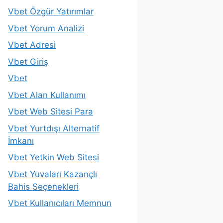
Vbet Özgür Yatırımlar
Vbet Yorum Analizi
Vbet Adresi
Vbet Giriş
Vbet
Vbet Alan Kullanımı
Vbet Web Sitesi Para
Vbet Yurtdışı Alternatif
İmkanı
Vbet Yetkin Web Sitesi
Vbet Yuvaları Kazançlı
Bahis Seçenekleri
Vbet Kullanıcıları Memnun