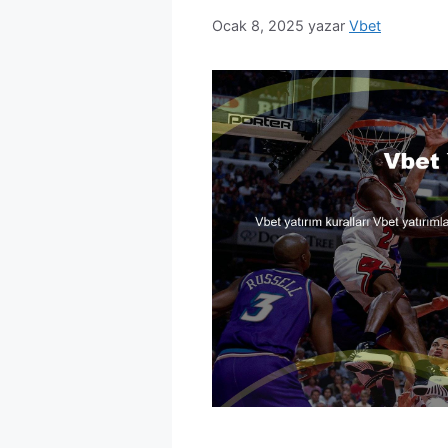
Ocak 8, 2025
yazar
Vbet