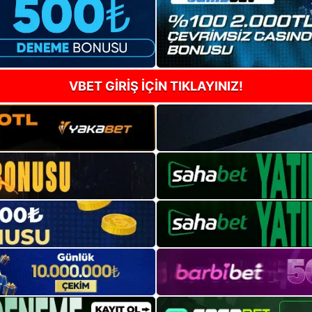
VBET GİRİŞ İÇİN TIKLAYINIZ!